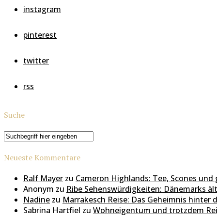
instagram
pinterest
twitter
rss
Suche
Neueste Kommentare
Ralf Mayer
zu
Cameron Highlands: Tee, Scones und 
Anonym
zu
Ribe Sehenswürdigkeiten: Dänemarks äl
Nadine
zu
Marrakesch Reise: Das Geheimnis hinter 
Sabrina Hartfiel
zu
Wohneigentum und trotzdem Rei