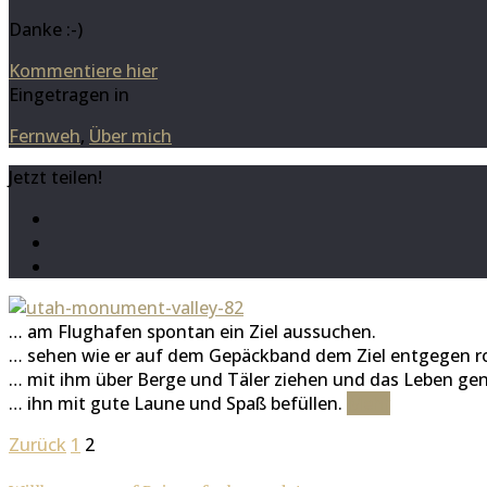
Danke :-)
Kommentiere hier
Eingetragen in
Fernweh
,
Über mich
Jetzt teilen!
… am Flughafen spontan ein Ziel aussuchen.
… sehen wie er auf dem Gepäckband dem Ziel entgegen rol
… mit ihm über Berge und Täler ziehen und das Leben gen
… ihn mit gute Laune und Spaß befüllen.
Mehr
Zurück
1
2