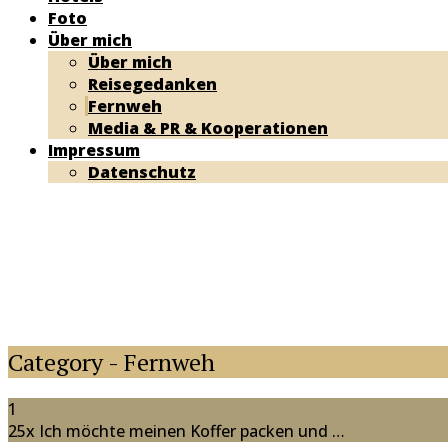
Foto
Über mich
Über mich
Reisegedanken
Fernweh
Media & PR & Kooperationen
Impressum
Datenschutz
Category - Fernweh
1
25x Ich möchte meinen Koffer packen und …