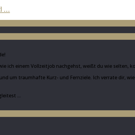
d …
de!
wie ich einem Vollzeitjob nachgehst, weißt du wie selten, 
rund um traumhafte Kurz- und Fernziele. Ich verrate dir, w
eitest ...