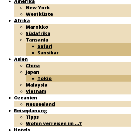
Amerika
New York
Westküste
Afrika
Marokko
Südafrika
Tansania
Safari
Sansibar
Asien
China
Japan
Tokio
Malaysia
Vietnam
Ozeanien
Neuseeland
Reiseplanung
Tipps
Wohin verreisen im …?
Hotels