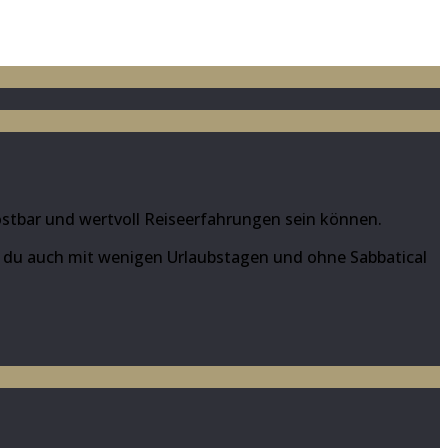
kostbar und wertvoll Reiseerfahrungen sein können.
ie du auch mit wenigen Urlaubstagen und ohne Sabbatical