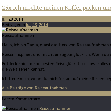
25x Ich möchte meinen Koffer packen un
Juli 28 2014
Beitrag vom
Juli
28
,
2014
Reiseaufnahmen
Hallo, ich bin Tanja, quasi das Herz von Reiseaufnahmen.
Reisen inspiriert und macht unsagbar glücklich. Wenn du 
Entdecke hier meine besten Reiseglückstipps sowie alles 
die Welt sehen kannst.
Ich freue mich, wenn du mich fortan auf meine Reisen begl
Alle Beiträge von Reiseaufnahmen
2
Letzte Kommentare
Reiseaufnahmen