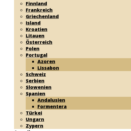
Finnland
Frankreich
Griechenland
Island
Kroatien
Litauen
Österreich
Polen
Portugal
Azoren
Lissabon
Schweiz
Serbien
Slowenien
Spanien
Andalusien
Formentera
Türkei
Ungarn
Zypern