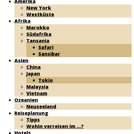
Amerika
New York
Westküste
Afrika
Marokko
Südafrika
Tansania
Safari
Sansibar
Asien
China
Japan
Tokio
Malaysia
Vietnam
Ozeanien
Neuseeland
Reiseplanung
Tipps
Wohin verreisen im …?
Hotels