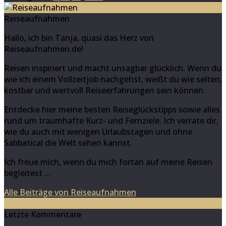
Reiseaufnahmen
Hallo, ich bin Tanja, quasi das Herz von
Reiseaufnahmen.de!
Reisen inspiriert und macht unsagbar glücklich. Wenn du
wie ich einem Vollzeitjob nachgehst, weißt du wie selten,
kostbar und wertvoll Reiseerfahrungen sein können.
Entdecke hier meine besten Reiseglückstipps sowie alles
rund um traumhafte Kurz- und Fernziele. Ich verrate dir,
wie du auch mit wenigen Urlaubstagen und ohne
Sabbatical die Welt sehen kannst.
Ich freue mich, wenn du mich fortan auf meine Reisen
begleitest ...
Alle Beiträge von Reiseaufnahmen
8
Letzte Kommentare