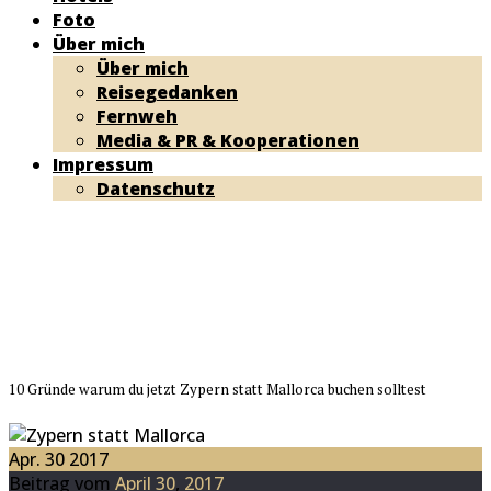
Foto
Über mich
Über mich
Reisegedanken
Fernweh
Media & PR & Kooperationen
Impressum
Datenschutz
10 Gründe warum du jetzt Zypern statt Mallorca buchen solltest
Apr. 30 2017
Beitrag vom
April
30
,
2017