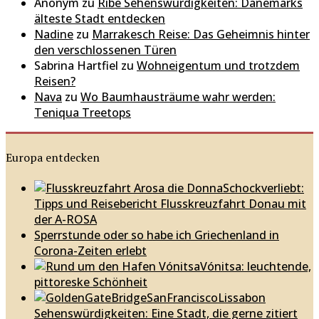
Anonym
zu
Ribe Sehenswürdigkeiten: Dänemarks
älteste Stadt entdecken
Nadine
zu
Marrakesch Reise: Das Geheimnis hinter
den verschlossenen Türen
Sabrina Hartfiel
zu
Wohneigentum und trotzdem
Reisen?
Nava
zu
Wo Baumhausträume wahr werden:
Teniqua Treetops
Europa entdecken
Schockverliebt:
Tipps und Reisebericht Flusskreuzfahrt Donau mit
der A-ROSA
Sperrstunde oder so habe ich Griechenland in
Corona-Zeiten erlebt
Vónitsa: leuchtende,
pittoreske Schönheit
Lissabon
Sehenswürdigkeiten: Eine Stadt, die gerne zitiert