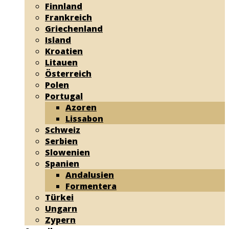
Finnland
Frankreich
Griechenland
Island
Kroatien
Litauen
Österreich
Polen
Portugal
Azoren
Lissabon
Schweiz
Serbien
Slowenien
Spanien
Andalusien
Formentera
Türkei
Ungarn
Zypern