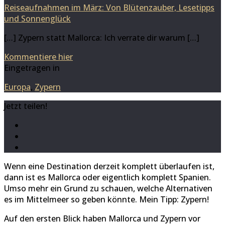
Reiseaufnahmen im März: Von Blütenzauber, Lesetipps
und Sonnenglück
[…] Zypern statt Mallorca: Ich verrate dir warum […]
Kommentiere hier
Eingetragen in
Europa
,
Zypern
Jetzt teilen!
Wenn eine Destination derzeit komplett überlaufen ist,
dann ist es Mallorca oder eigentlich komplett Spanien.
Umso mehr ein Grund zu schauen, welche Alternativen
es im Mittelmeer so geben könnte. Mein Tipp: Zypern!
Auf den ersten Blick haben Mallorca und Zypern vor