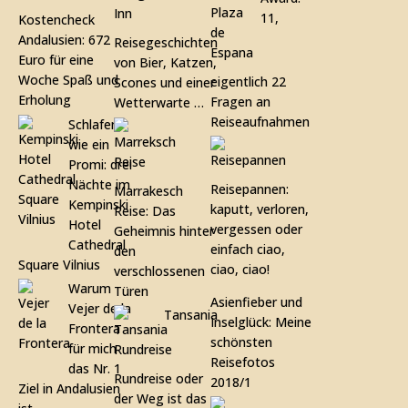
11,
Kostencheck
Andalusien: 672
Reisegeschichten
Euro für eine
von Bier, Katzen,
Woche Spaß und
eigentlich 22
Scones und einer
Erholung
Fragen an
Wetterwarte …
Reiseaufnahmen
Schlafen
wie ein
Promi: drei
Nächte im
Reisepannen:
Marrakesch
Kempinski
kaputt, verloren,
Reise: Das
Hotel
vergessen oder
Geheimnis hinter
Cathedral
einfach ciao,
den
Square Vilnius
ciao, ciao!
verschlossenen
Warum
Türen
Asienfieber und
Vejer de la
Tansania
Inselglück: Meine
Frontera
schönsten
für mich
Reisefotos
das Nr. 1
Rundreise oder
2018/1
Ziel in Andalusien
der Weg ist das