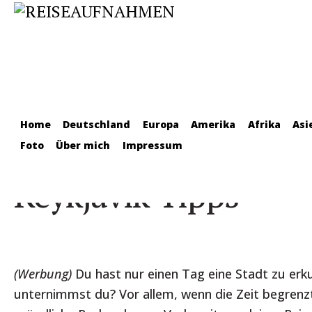
Home
Deutschland
Europa
Amerika
Afrika
Asi
Auf nach Island: Me
Foto
Über mich
Impressum
Reykjavik Tipps
(Werbung)
Du hast nur einen Tag eine Stadt zu erk
unternimmst du? Vor allem, wenn die Zeit begrenzt 