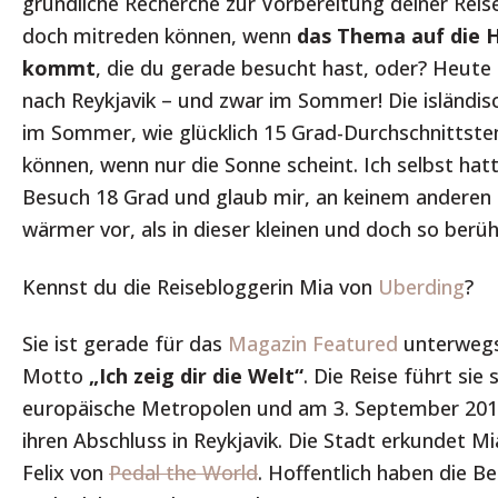
gründliche Recherche zur Vorbereitung deiner Reise.
doch mitreden können, wenn
das Thema auf die H
kommt
, die du gerade besucht hast, oder? Heute
nach Reykjavik – und zwar im Sommer! Die isländis
im Sommer, wie glücklich 15 Grad-Durchschnitts
können, wenn nur die Sonne scheint. Ich selbst ha
Besuch 18 Grad und glaub mir, an keinem anderen 
wärmer vor, als in dieser kleinen und doch so berü
Kennst du die Reisebloggerin Mia von
Uberding
?
Sie ist gerade für das
Magazin Featured
unterwegs
Motto
„Ich zeig dir die Welt“
. Die Reise führt sie 
europäische Metropolen und am 3. September 2015
ihren Abschluss in Reykjavik. Die Stadt erkundet 
Felix von
Pedal the World
. H
offentlich haben die Be