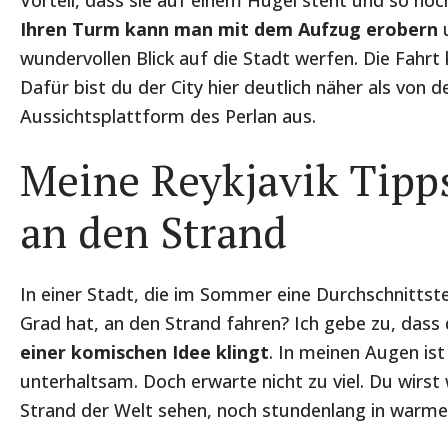
Vorteil, dass sie auf einem Hügel steht und so noc
Ihren Turm kann man mit dem Aufzug erobern
u
wundervollen Blick auf die Stadt werfen. Die Fahrt 
Dafür bist du der City hier deutlich näher als von d
Aussichtsplattform des Perlan aus.
Meine Reykjavik Tipps
an den Strand
In einer Stadt, die im Sommer eine Durchschnitts
Grad hat, an den Strand fahren? Ich gebe zu, dass
einer komischen Idee klingt
. In meinen Augen is
unterhaltsam. Doch erwarte nicht zu viel. Du wirs
Strand der Welt sehen, noch stundenlang in warm