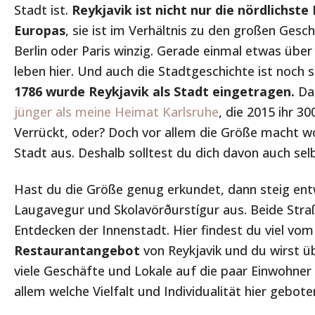
Stadt ist.
Reykjavik ist nicht nur die nördlichst
Europas
, sie ist im Verhältnis zu den großen Gesc
Berlin oder Paris winzig. Gerade einmal etwas übe
leben hier. Und auch die Stadtgeschichte ist noch s
1786 wurde Reykjavik als Stadt eingetragen.
Dam
jünger als meine Heimat Karlsruhe
, die 2015 ihr 30
Verrückt, oder? Doch vor allem die Größe macht w
Stadt aus. Deshalb solltest du dich davon auch se
Hast du die Größe genug erkundet, dann steig ent
Laugavegur und Skolavörðurstígur aus. Beide Stra
Entdecken der Innenstadt. Hier findest du viel vo
Restaurantangebot
von Reykjavik und du wirst ü
viele Geschäfte und Lokale auf die paar Einwohn
allem welche Vielfalt und Individualität hier geboten