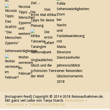
ist
Ziel …
Nicosia
Das
Tipps: „Die
erste Mal Afrika:
Menschen
Tipps für deine
Zyperns“
Planung
und
Die
weitere
erste
Safari!
Sehenswürdigkeiten
Wohin
Unglaubliches
verreisen
Glück und die
Jahresrückblick
im
schönsten Tiere
einer Reisenden:
Februar?
der Welt
Glücksmomente
2018
[instagram-feed]
Copyright © 2014-2018 Reiseaufnahmen.de.
Mit ganz viel Liebe von Tanja Starck.
Mediadaten
-
Impressum
-
Datenschutzerklärung